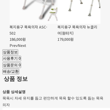
리
복지용구 목욕의자 ASC-
복지용구 목욕의자 뉴클리
복
502
어(원터치)
50
186,000원
179,000원
18
Prev
Next
상품정보
사용후기
0
상품문의
0
배송/교환
상품 정보
상품 상세설명
목욕시 자세 유지를 돕고
편안하게 목욕 할수 있도록 돕는 목욕
의자