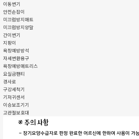
이동변기
안전손잡이
미끄럼방지매트
미끄럼방지양말
간이변기
지팡이
욕창예방방석
자세변환용구
욕창예방매트리스
요실금팬티
경사로
구강세척기
기저귀센서
이승보조기기
고관절보호대