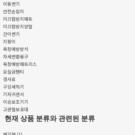
이동변기
안전손잡이
미끄럼방지매트
미끄럼방지양말
간이변기
지팡이
욕창예방방석
자세변환용구
욕창예방매트리스
요실금팬티
경사로
구강세척기
기저귀센서
이승보조기기
고관절보호대
현재 상품 분류와 관련된 분류
변기형 (1)