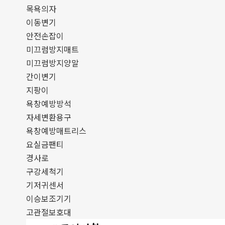
목욕의자
이동변기
안전손잡이
미끄럼방지매트
미끄럼방지양말
간이변기
지팡이
욕창예방방석
자세변환용구
욕창예방매트리스
요실금팬티
경사로
구강세척기
기저귀센서
이승보조기기
고관절보호대