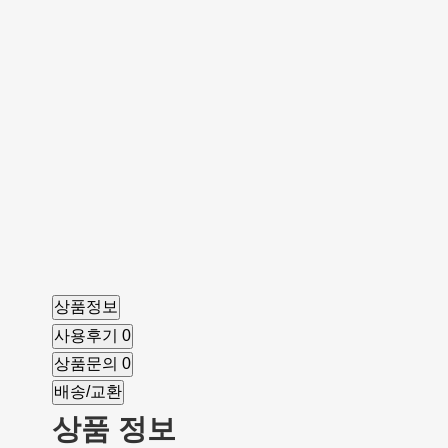
성인용보행기 드림
성인용보행기 E:CHA(
525,000원
차)
401,000원
상품정보
사용후기
0
상품문의
0
배송/교환
상품 정보