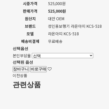
시중가격
525,000원
판매가격
525,000원
원산지
대만 OEM
브랜드
성인용보행기 라온아띠 KCS-518
모델
라온아띠 KCS-518
배송비결제
무료배송
선택옵션
본인부담율
선택된 옵션
장바구니
바로구매
이전상품
관련상품