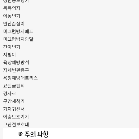
성인용보행기
목욕의자
이동변기
안전손잡이
미끄럼방지매트
미끄럼방지양말
간이변기
지팡이
욕창예방방석
자세변환용구
욕창예방매트리스
요실금팬티
경사로
구강세척기
기저귀센서
이승보조기기
고관절보호대