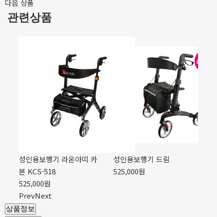
다음 상품
관련상품
성인용보행기 라온아띠 카
성인용보행기 드림
성
본 KCS-518
525,000원
본 
525,000원
52
Prev
Next
상품정보